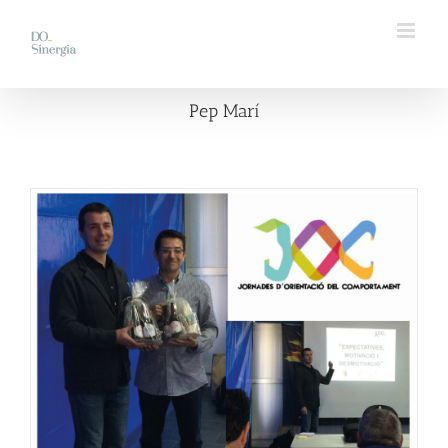
Saltar
al
contenido
Pep Marí