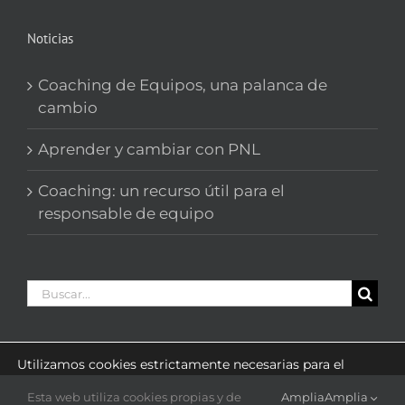
Noticias
Coaching de Equipos, una palanca de
cambio
Aprender y cambiar con PNL
Coaching: un recurso útil para el
responsable de equipo
Buscar:
Utilizamos cookies estrictamente necesarias para el
funcionamiento de este sitio web y cookies estadísticas
con el fin de optimizar la navegación.
Esta web utiliza cookies propias y de
Amplia
Amplia