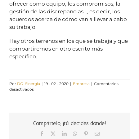
ofrecer como equipo, los compromisos, la
gestión de las discrepancias…, es decir, los
acuerdos acerca de cómo van a llevar a cabo
su trabajo.
Hay otros terrenos en los que se trabaja y que
compartiremos en otro escrito más
específico.
Por
DO_Sinergia
|
19 - 02 - 2020
|
Empresa
|
Comentarios
en
desactivados
Coaching
de
Equipos,
una
palanca
Compártelo, ¡tú decides dónde!
de
cambio
Facebook
X
LinkedIn
WhatsApp
Pinterest
Correo
electrónico