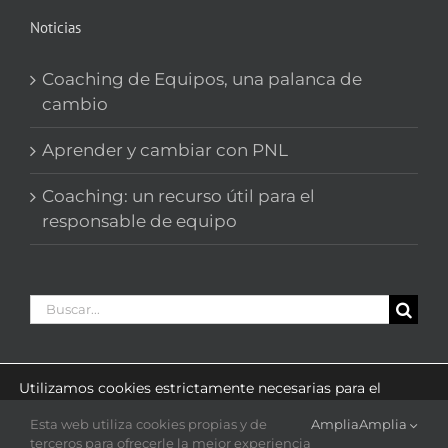
Noticias
Coaching de Equipos, una palanca de
cambio
Aprender y cambiar con PNL
Coaching: un recurso útil para el
responsable de equipo
Buscar:
Utilizamos cookies estrictamente necesarias para el
funcionamiento de este sitio web y cookies estadísticas
con el fin de optimizar la navegación.
Esta web utiliza cookies propias y de
Amplia
Amplia
Puede cambiar sus preferencias en cualquier momento
© Copyright 2007-2020
DO_Sinergia
Todos los derechos
terceros para ofrecerle la mejor experiencia