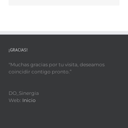
¡GRACIAS!
"Muchas gracias por tu visita, deseamos
coincidir contigo pronto.”
DO_Sinergia
Web:
Inicio