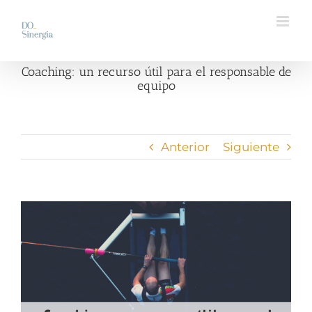
Saltar
al
contenido
Coaching: un recurso útil para el responsable de
equipo
Anterior
Siguiente
Ver
imagen
más
grande