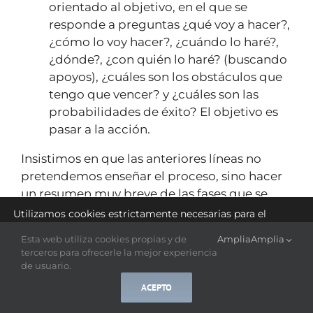
orientado al objetivo, en el que se
responde a preguntas ¿qué voy a hacer?,
¿cómo lo voy hacer?, ¿cuándo lo haré?,
¿dónde?, ¿con quién lo haré? (buscando
apoyos), ¿cuáles son los obstáculos que
tengo que vencer? y ¿cuáles son las
probabilidades de éxito? El objetivo es
pasar a la acción.
Insistimos en que las anteriores líneas no
pretendemos enseñar el proceso, sino hacer
un resumen muy breve de las fases que se
abordan, en este caso en el GROW,
Utilizamos cookies estrictamente necesarias para el
funcionamiento de este sitio web y cookies estadísticas
tratándose de un proceso “sencillo” y
con el fin de optimizar la navegación.
Esta web utiliza cookies propias y de
Amplia
Amplia
bastante conocido.
Puede cambiar sus preferencias en cualquier momento
terceros para ofrecerle la mejor experiencia
haciendo clic en
ajustes
.
de usuario.
ACEPTO
Aceptar
Rechazar
Ajustes