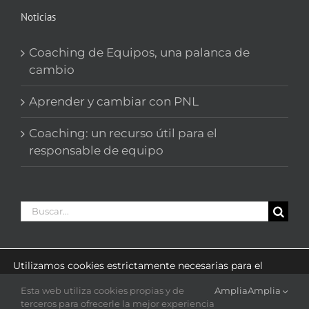
Noticias
Coaching de Equipos, una palanca de
cambio
Aprender y cambiar con PNL
Coaching: un recurso útil para el
responsable de equipo
Buscar:
Utilizamos cookies estrictamente necesarias para el
funcionamiento de este sitio web y cookies estadísticas
con el fin de optimizar la navegación.
Esta web utiliza cookies propias y de
Amplia
Amplia
Puede cambiar sus preferencias en cualquier momento
© Copyright 2007-2020
DO_Sinergia
Todos los derechos
terceros para ofrecerle la mejor experiencia