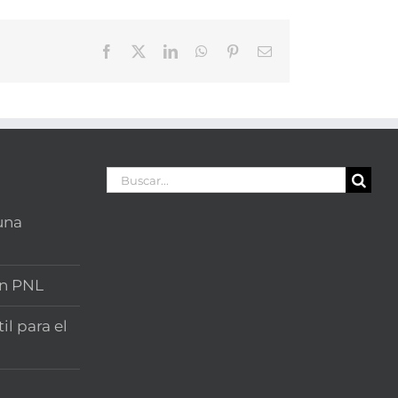
Facebook
X
LinkedIn
WhatsApp
Pinterest
Correo
electrónico
Buscar:
una
on PNL
il para el