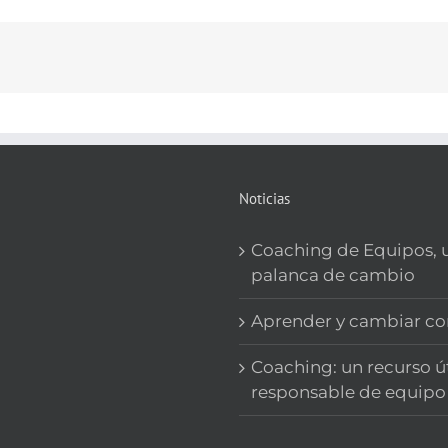
Ocupació
Empresa
de
Sant
Antoni
de
Calonge
Noticias
Coaching de Equipos, 
palanca de cambio
Aprender y cambiar c
Coaching: un recurso út
responsable de equipo