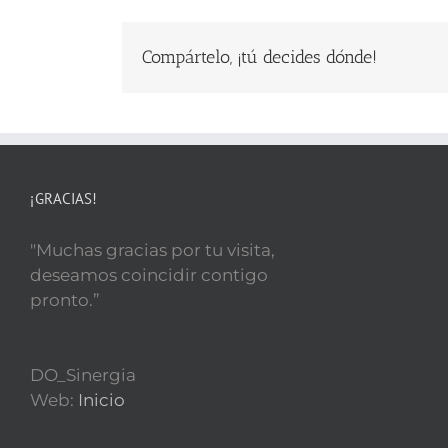
Compártelo, ¡tú decides dónde!
¡GRACIAS!
"Muchas gracias por tu visita,
deseamos coincidir contigo
pronto.”
DO_Sinergia
Web:
Inicio