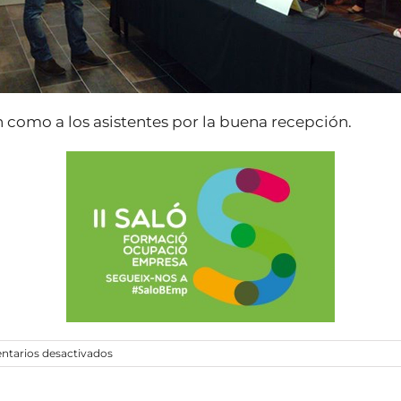
 como a los asistentes por la buena recepción.
en
tarios desactivados
II
Saló
Formació