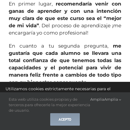
En primer lugar,
recomendaría venir con
ganas de aprender y con una intención
muy clara de que este curso sea el “mejor
de mi vida”
. Del proceso de aprendizaje ¡me
encargaría yo como profesional!
En cuanto a tu segunda pregunta,
me
gustaría que cada alumno se llevara una
total confianza de que tenemos todas las
capacidades y el potencial para vivir de
manera feliz frente a cambios de todo tipo
con su bienestar consecuente.
Utilizamos cookies estrictamente necesarias para el
funcionamiento de este sitio web y cookies estadísticas
¿Las habilidades aprendidas necesarias?
con el fin de optimizar la navegación.
Esta web utiliza cookies propias y de
Amplia
Amplia
Llevar atención a lo que sucede, profundizar,
Puede cambiar sus preferencias en cualquier momento
terceros para ofrecerle la mejor experiencia
aceptar la lentitud que propone a veces el
haciendo clic en
ajustes
.
de usuario.
Método, espíritu lúdico para conocerse a sí
ACEPTO
Aceptar
Rechazar
Ajustes
mismo, querer aprender. Un tiempo para sí,