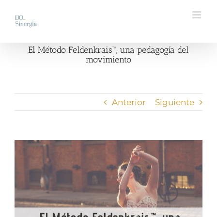
Saltar
al
contenido
El Método Feldenkrais™, una pedagogía del
movimiento
Anterior
Siguiente
Ver
imagen
más
grande