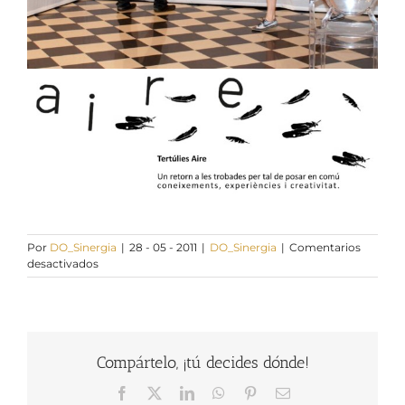
Por
DO_Sinergia
|
28 - 05 - 2011
|
DO_Sinergia
|
Comentarios
en
desactivados
Inauguración
del
Proyecto
Aire:
Espai
Compártelo, ¡tú decides dónde!
de
Coneixement
Facebook
X
LinkedIn
WhatsApp
Pinterest
Correo
Constant