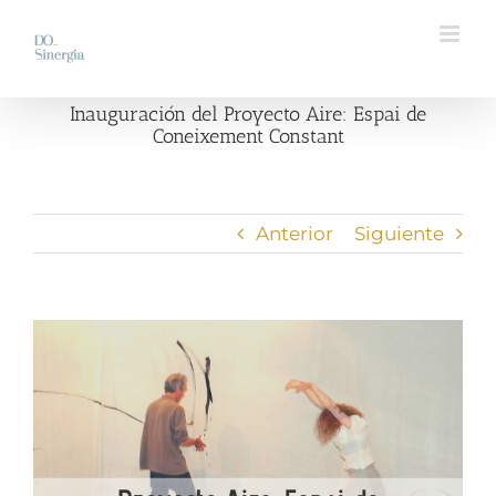
Saltar
al
contenido
Inauguración del Proyecto Aire: Espai de
Coneixement Constant
Anterior
Siguiente
Ver
imagen
más
grande