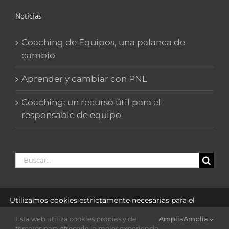
Noticias
Coaching de Equipos, una palanca de
cambio
Aprender y cambiar con PNL
Coaching: un recurso útil para el
responsable de equipo
Buscar:
Utilizamos cookies estrictamente necesarias para el
funcionamiento de este sitio web y cookies estadísticas
con el fin de optimizar la navegación.
Esta web utiliza cookies propias y de
Amplia
Amplia
Puede cambiar sus preferencias en cualquier momento
© Copyright 2007-2020
DO_Sinergia
Todos los derechos
terceros para ofrecerle la mejor experiencia