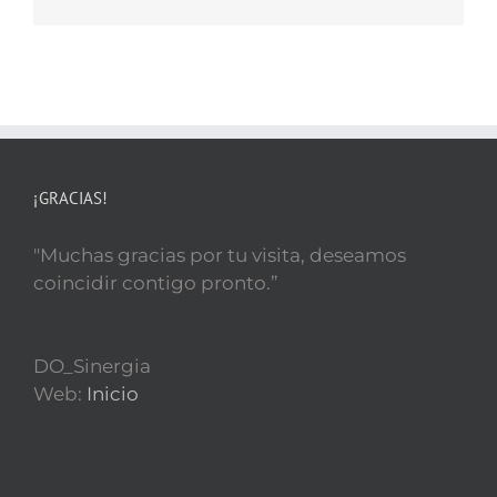
electrónico
¡GRACIAS!
"Muchas gracias por tu visita, deseamos
coincidir contigo pronto.”
DO_Sinergia
Web:
Inicio