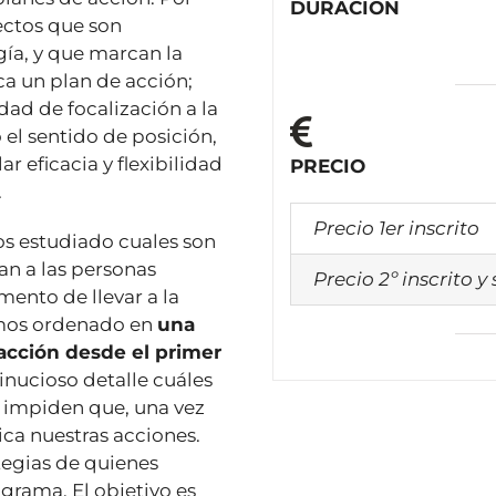
DURACIÓN
ectos que son
gía, y que marcan la
ca un plan de acción;
ad de focalización a la
 el sentido de posición,
r eficacia y flexibilidad
PRECIO
.
Precio 1er inscrito
s estudiado cuales son
an a las personas
Precio 2º inscrito y
ento de llevar a la
hemos ordenado en
una
acción desde el primer
nucioso detalle cuáles
 impiden que, una vez
ica nuestras acciones.
tegias de quienes
grama. El objetivo es