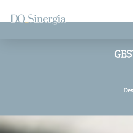
Saltar
al
contenido
GES
Des